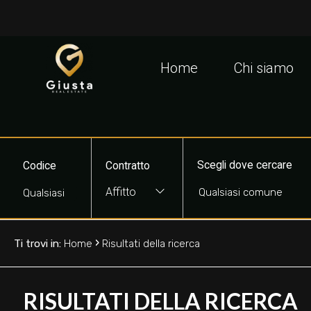
Codice
IT
EN
Home
Chi siamo
Contratto
HOME
Qualsiasi
CHI
Scegli dove cercare
Codice
Contratto
SIAMO
Vendita
Affitto
IMMOBILI
Affitto
›
Ti trovi in:
Home
Risultati della ricerca
VALUTA
Scegli
LA
dove
RISULTATI DELLA RICERCA