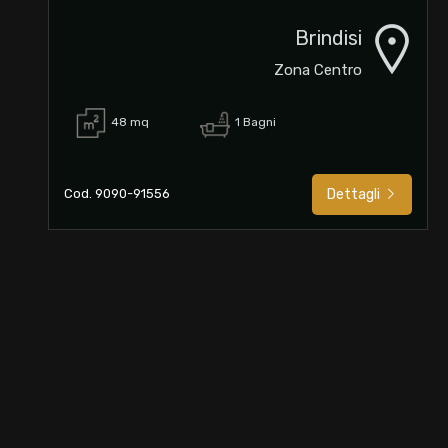
Brindisi
Commerciali
Zona Centro
Industriali
48 mq
1 Bagni
Terreni
Cod. 9090-91556
Dettagli
Prezzo
Totale