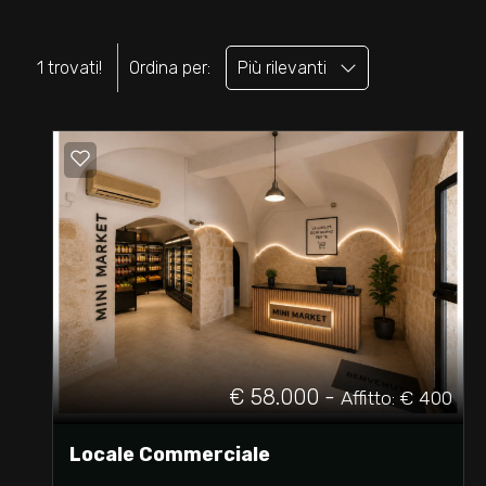
cercare
TUA
Brindisi
CASA
1 trovati!
Ordina per:
Più rilevanti
SERVIZI
Brindisi
CONTATTI
LAVORA
CON
Tipologia
NOI
-
multiscelta
€ 58.000 -
Affitto: € 400
Qualsiasi
Locale Commerciale
Residenziali