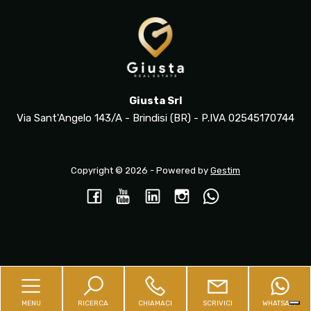
Giusta Srl
Via Sant'Angelo 143/A - Brindisi (BR) - P.IVA 02545170744
Copyright © 2026 - Powered by
Gestim
Torna su
MENU
RICERCA
CHIAMACI
SCRIVICI
WHATSAPP