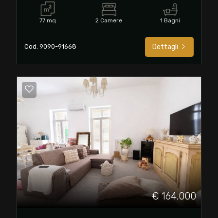
multiscelta
77 mq
2 Camere
1 Bagni
Giardino
Cod. 9090-91668
Dettagli
Posto auto/Box
Balcone/Terrazzo
Ascensore
Arredato
Nuova costruzione
€ 164.000
Lusso