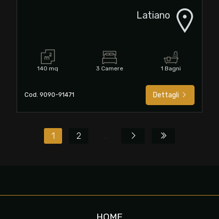
Latiano
140 mq
3 Camere
1 Bagni
Cod. 9090-91471
Dettagli
1
2
...
HOME