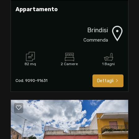
Appartamento
3
4
Brindisi
Commenda
5
82 mq
2 Camere
1 Bagni
5+
Cod. 9090-91631
Dettagli
Bagni
minimi
Qualsiasi
1