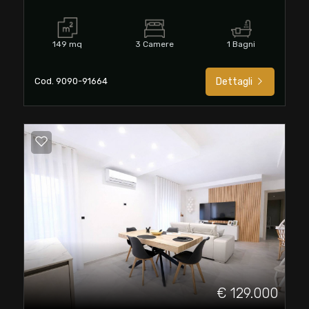
Totale
mq
149 mq
3 Camere
1 Bagni
Cod. 9090-91664
Dettagli
Locali
minimi
Qualsiasi
1
€ 129.000
2