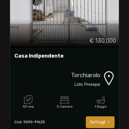
cercare
TUA
CASA
Provincia
SERVIZI
Comune
€ 130.000
CONTATTI
Casa Indipendente
LAVORA
CON
Torchiarolo
Lido Presepe
NOI
Tipologia
-
multiscelta
121 mq
3 Camere
1 Bagni
Qualsiasi
Cod. 9090-91625
Dettagli