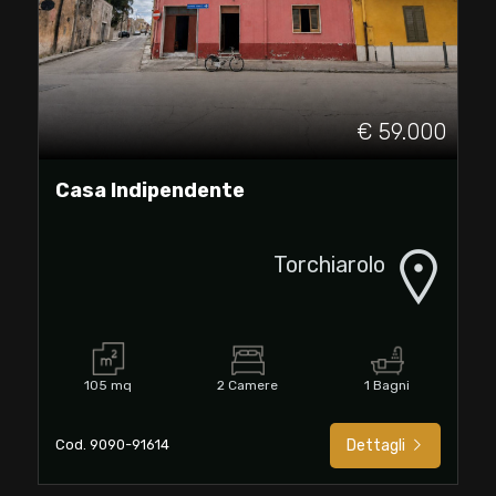
2
3
€ 59.000
4
Casa Indipendente
5
Torchiarolo
5+
Camere
105 mq
2 Camere
1 Bagni
minime
Cod. 9090-91614
Dettagli
Qualsiasi