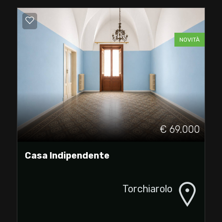
1
NOVITÀ
2
3
4
5
€ 69.000
Casa Indipendente
5+
Torchiarolo
Altre
opzioni
-