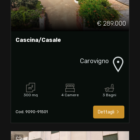
€ 289.000
Cascina/Casale
Carovigno
300 mq
4 Camere
3 Bagni
Cod. 9090-91501
Dettagli