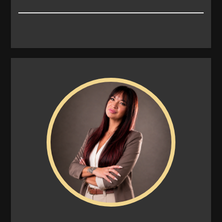
Ripostiglio
Camino
Aria Condizionata
Impianto Telefonico
Doccia
Tapparelle
Ingresso indipendente