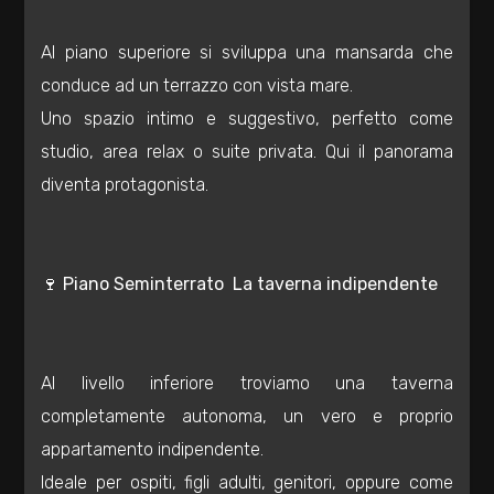
3
Al piano superiore si sviluppa una mansarda che
conduce ad un terrazzo con vista mare.
4
Uno spazio intimo e suggestivo, perfetto come
studio, area relax o suite privata. Qui il panorama
5
diventa protagonista.
5+
🍷 Piano Seminterrato  La taverna indipendente
Bagni
minimi
Al livello inferiore troviamo una taverna
Qualsiasi
completamente autonoma, un vero e proprio
appartamento indipendente.
1
Ideale per ospiti, figli adulti, genitori, oppure come