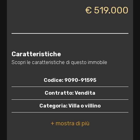
€ 519.000
1
2
3
Caratteristiche
4
Scopri le caratteristiche di questo immobile
Codice: 9090-91595
5
Contratto: Vendita
5+
Categoria: Villa o villino
Indirizzo: via Tito Minniti, 26
Altre
opzioni
CAP: 72100
-