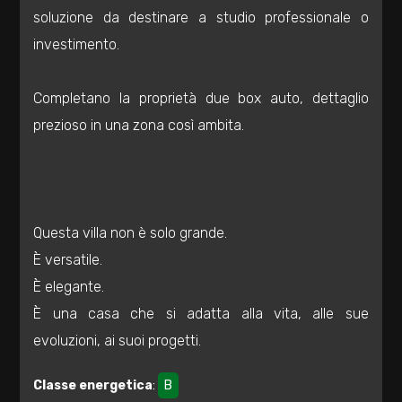
soluzione da destinare a studio professionale o
2
investimento.
3
Completano la proprietà due box auto, dettaglio
prezioso in una zona così ambita.
4
5
Questa villa non è solo grande.
5+
È versatile.
È elegante.
Camere
È una casa che si adatta alla vita, alle sue
minime
evoluzioni, ai suoi progetti.
Qualsiasi
Classe energetica
:
B