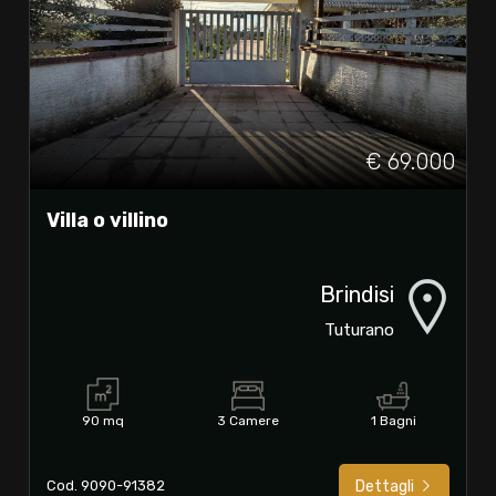
€ 69.000
Villa o villino
Brindisi
Tuturano
90 mq
3 Camere
1 Bagni
Cod. 9090-91382
Dettagli