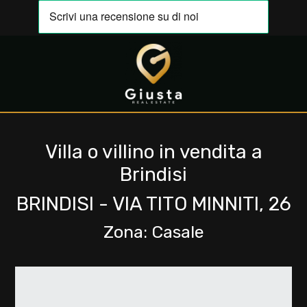
Codice
IT
EN
Contratto
HOME
Qualsiasi
Villa o villino in vendita a
CHI
Brindisi
SIAMO
Vendita
BRINDISI - VIA TITO MINNITI, 26
IMMOBILI
Affitto
Zona: Casale
VALUTA
Scegli
LA
dove