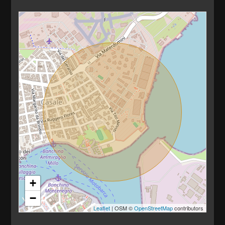
Bagno
Adatto per studenti: Si
Bagno
Anno di costruzione: 1990
Stato attuale: Libero al rogito
Spese condominio: € 10
Balconi: Presente
Terrazzo: Presente
Giardino: Privato
Cucina: Abitabile
Box: Doppio
+
Posizione: Centrale
−
Leaflet
| OSM ©
OpenStreetMap
contributors
Animali ammessi: Si