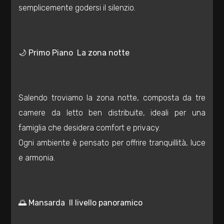
Totale
semplicemente godersi il silenzio.
mq
🌙 Primo Piano  La zona notte
Salendo troviamo la zona notte, composta da tre
Locali
camere da letto ben distribuite, ideali per una
minimi
famiglia che desidera comfort e privacy.
Ogni ambiente è pensato per offrire tranquillità, luce
Qualsiasi
e armonia.
1
🌅 Mansarda  Il livello panoramico
2