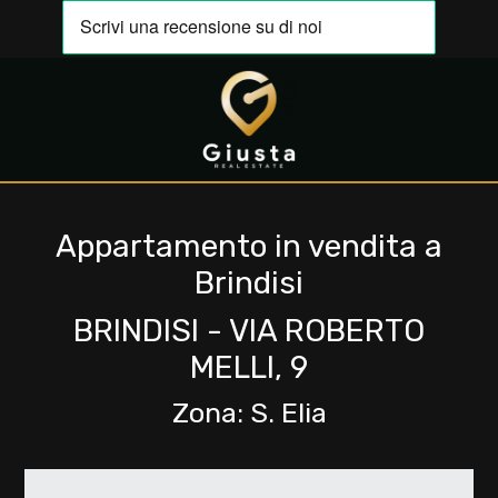
Codice
IT
EN
Contratto
HOME
Qualsiasi
Appartamento in vendita a
CHI
Brindisi
SIAMO
Vendita
BRINDISI - VIA ROBERTO
IMMOBILI
MELLI, 9
Affitto
Zona: S. Elia
VALUTA
Scegli
LA
dove