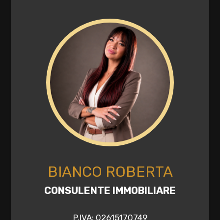
Camino
Aria Condizionata
Impianto Telefonico
Doccia
Infissi in legno
Tapparelle
BIANCO ROBERTA
CONSULENTE IMMOBILIARE
P.IVA: 02615170749