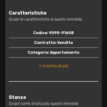
2
Caratteristiche
Scopri le caratteristiche di questo immobile
3
Codice: 9090-91608
4
Contratto: Vendita
5
Categoria: Appartamento
Indirizzo: Via Roberto Melli, 9
5+
CAP: 72100
Camere
Comune: Brindisi
minime
Zona: S. Elia
Stanze
Qualsiasi
Totale mq: 120 mq
Scopri com'è strutturato questo immobile