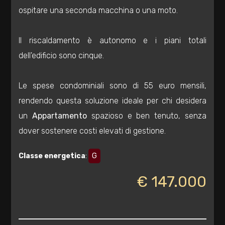
ospitare una seconda macchina o una moto.
3
Il riscaldamento è autonomo e i piani totali
4
dell'edificio sono cinque.
5
Le spese condominiali sono di 55 euro mensili,
rendendo questa soluzione ideale per chi desidera
5+
un
Appartamento
spazioso e ben tenuto, senza
dover sostenere costi elevati di gestione.
Bagni
minimi
Classe energetica
:
G
€ 147.000
Qualsiasi
1