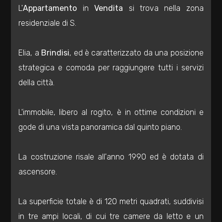
L'
Appartamento
in
Vendita
si trova nella zona
Residenziali
residenziale di S.
Commerciali
Elia, a
Brindisi
, ed è caratterizzato da una posizione
strategica e comoda per raggiungere tutti i servizi
Industriali
della città.
Terreni
L'immobile, libero al rogito, è in ottime condizioni e
gode di una vista panoramica dal quinto piano.
Prezzo
La costruzione risale all'anno 1990 ed è dotata di
ascensore.
La superficie totale è di 120 metri quadrati, suddivisi
in tre ampi locali, di cui tre camere da letto e un