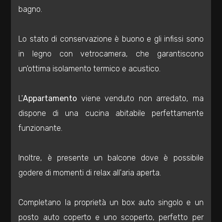
Totale
bagno.
mq
Lo stato di conservazione è buono e gli infissi sono
in legno con vetrocamera, che garantiscono
un'ottima isolamento termico e acustico.
L'
Appartamento
viene venduto non arredato, ma
Locali
dispone di una cucina abitabile perfettamente
minimi
funzionante.
Qualsiasi
Inoltre, è presente un balcone dove è possibile
godere di momenti di relax all'aria aperta.
1
Completano la proprietà un box auto singolo e un
2
posto auto coperto e uno scoperto, perfetto per