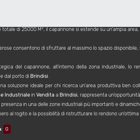
a uno stato attuale libero al rogito, offrendo la possibilità di 
/
 totale di 25000 M², il capannone si estende su un'ampia area, ide
rose consentono di sfruttare al massimo lo spazio disponibile, s
egica del capannone, all'interno della zona industriale, lo ren
 dal porto di
Brindisi
.
a soluzione ideale per chi ricerca un'area produttiva ben colle
 Industriale
in
Vendita
a
Brindisi
, rappresenta un'opportunità
 presenza in una delle zone industriali più importanti e dinamiche 
bero al rogito e la possibilità di ristrutturare lo rendono un'ottima
a
:
G