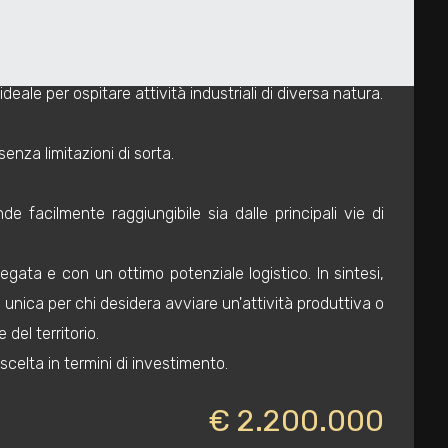
essere personalizzato e adattato alle esigenze del nuovo
ale per ospitare attività industriali di diversa natura.
enza limitazioni di sorta.
de facilmente raggiungibile sia dalle principali vie di
gata e con un ottimo potenziale logistico. In sintesi,
 unica per chi desidera avviare un'attività produttiva o
del territorio.
 scelta in termini di investimento.
€ 2.200.000