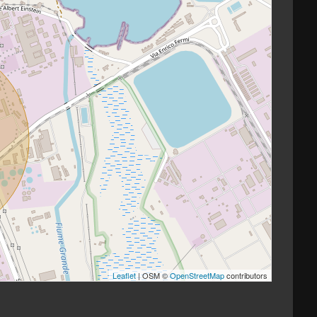
Leaflet
| OSM ©
OpenStreetMap
contributors