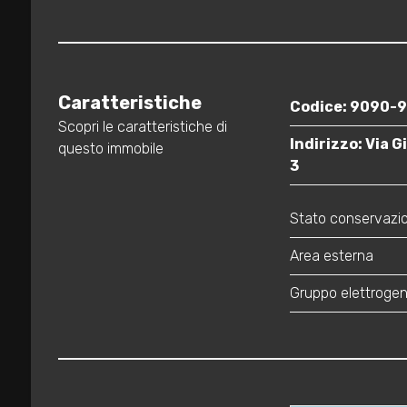
3
4
Caratteristiche
Codice: 9090-
5
Scopri le caratteristiche di
Indirizzo: Via G
questo immobile
5+
3
Stato conservazion
Bagni
minimi
Area esterna
Gruppo elettrogen
Qualsiasi
1
2