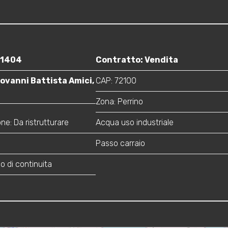
91404
Contratto: Vendita
iovanni Battista Amici,
CAP: 72100
Zona: Perrino
e: Da ristrutturare
Acqua uso industriale
Passo carraio
o di continuita