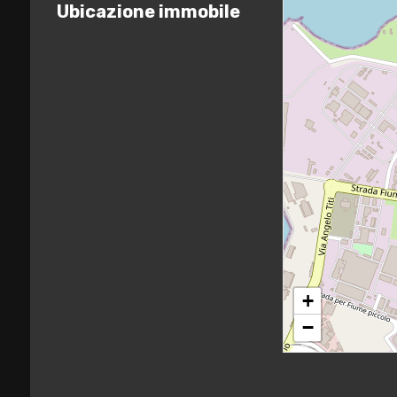
Ubicazione immobile
3
4
5
5+
Camere
minime
+
−
Qualsiasi
1