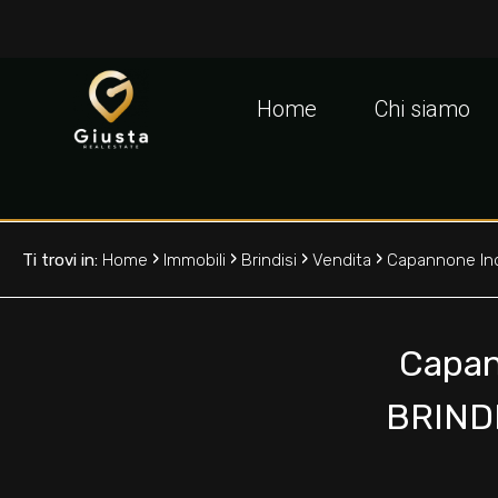
Codice
IT
EN
Home
Chi siamo
Contratto
HOME
Qualsiasi
CHI
›
›
›
›
Ti trovi in:
Home
Immobili
Brindisi
Vendita
Capannone Ind
SIAMO
Vendita
IMMOBILI
Capann
Affitto
BRINDI
VALUTA
Scegli
LA
dove