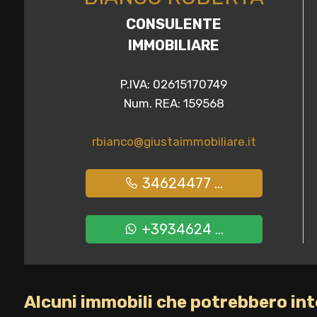
CONSULENTE
Giardino
IMMOBILIARE
Posto auto/Box
P.IVA: 02615170749
Num. REA: 159568
Balcone/Terrazzo
rbianco@giustaimmobiliare.it
Ascensore
34624477 ...
Arredato
+3934624 ...
Nuova costruzione
Lusso
Alcuni immobili che potrebbero int