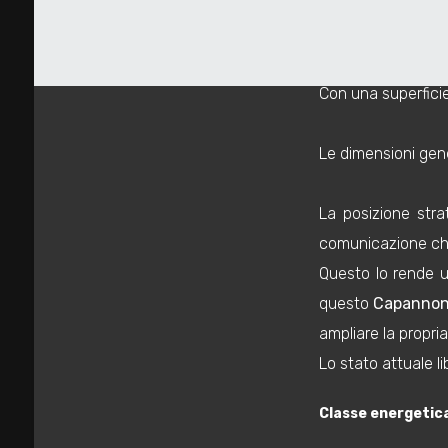
mq
L'edificio present
proprietario.
Con una superficie
Le dimensioni gene
Locali
La posizione strat
minimi
comunicazione che
Questo lo rende un
Qualsiasi
questo
Capannone
ampliare la propria
1
Lo stato attuale li
2
Classe energetic