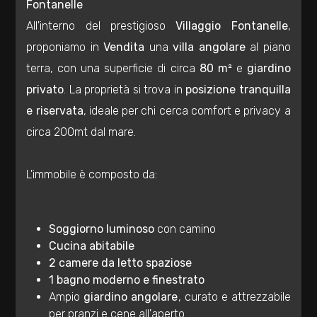
Fontanelle
Residenziali
All'interno del prestigioso
Villaggio Fontanelle
,
proponiamo in
Vendita
una
villa angolare
al piano
Commerciali
terra, con una superficie di circa
80 m²
e
giardino
privato
. La proprietà si trova in
posizione tranquilla
Industriali
e riservata
, ideale per chi cerca comfort e privacy a
circa 200mt dal mare.
Terreni
L'immobile è composto da:
Prezzo
Soggiorno luminoso
con camino
Cucina abitabile
2 camere da letto spaziose
1 bagno moderno e finestrato
Ampio
giardino angolare
, curato e attrezzabile
per pranzi e cene all'aperto