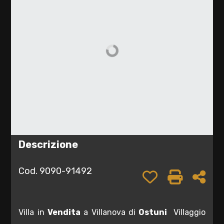
cercare
TUA
CASA
Provincia
SERVIZI
Comune
CONTATTI
LAVORA
/
CON
Descrizione
NOI
Tipologia
-
Cod. 9090-91492
Preferiti: Cod.
Stampa: 
Cond
multiscelta
Qualsiasi
Villa in
Vendita
a Villanova di
Ostuni
 Villaggio