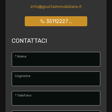
info@giustaimmobiliare.it
Piscina
Ingresso indipendente
35112227 ...
CONTATTACI
* Nome
Cognome
* Telefono