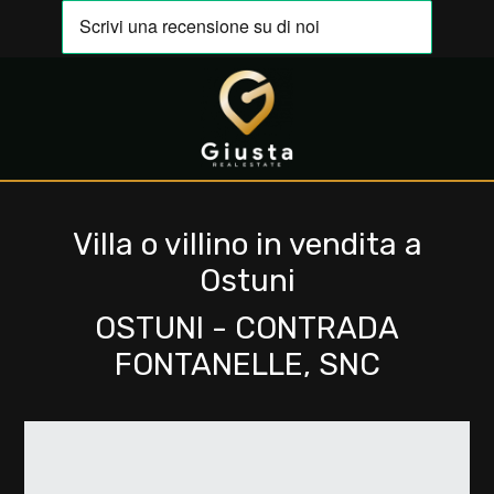
Codice
IT
EN
Contratto
HOME
Qualsiasi
Villa o villino in vendita a
CHI
Ostuni
SIAMO
Vendita
OSTUNI - CONTRADA
IMMOBILI
FONTANELLE, SNC
Affitto
VALUTA
Scegli
LA
dove