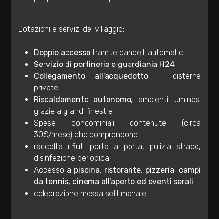
Totale
mq
Dotazioni e servizi del villaggio:
Doppio accesso
tramite cancelli automatici
Servizio di portineria e guardiania H24
Collegamento all'acquedotto
+ cisterne
private
Riscaldamento autonomo
, ambienti luminosi
Locali
grazie a grandi finestre
Spese condominiali contenute (circa
minimi
30€/mese) che comprendono:
raccolta rifiuti porta a porta, pulizia strade,
Qualsiasi
disinfezione periodica
Accesso a
piscina, ristorante, pizzeria, campi
1
da tennis, cinema all'aperto ed eventi serali
celebrazione messa settimanale
2