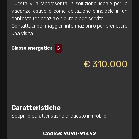
Questa villa rappresenta la soluzione ideale per le
3
vacanze estive o come abitazione principale in un
contesto residenziale sicuro e ben servito.
Contattaci per maggiori informazioni o per prenotare
4
una visita.
5
Classe energetica
:
G
€ 310.000
5+
Bagni
minimi
Caratteristiche
Qualsiasi
Scopri le caratteristiche di questo immobile
1
Codice: 9090-91492