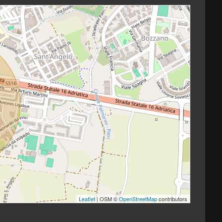
Leaflet
| OSM ©
OpenStreetMap
contributors