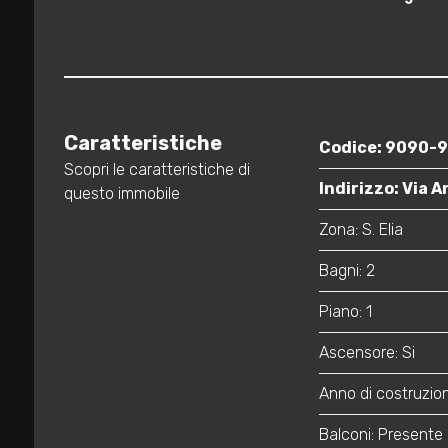
3
4
5
Caratteristiche
Codice: 9090-
Scopri le caratteristiche di
5+
Indirizzo: Via 
questo immobile
Zona: S. Elia
Bagni
Bagni: 2
minimi
Piano: 1
Qualsiasi
Ascensore: Si
1
Anno di costruzio
Balconi: Presente
2