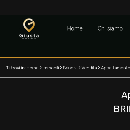
Codice
IT
EN
Home
Chi siamo
Contratto
HOME
Qualsiasi
CHI
›
›
›
›
Ti trovi in:
Home
Immobili
Brindisi
Vendita
Appartament
SIAMO
Vendita
IMMOBILI
A
Affitto
BRI
VALUTA
Scegli
LA
dove