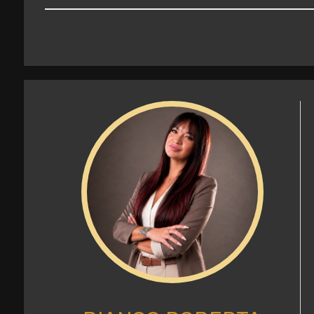
Giardino
Posto auto/Box
Balcone/Terrazzo
Ascensore
Arredato
Nuova costruzione
Lusso