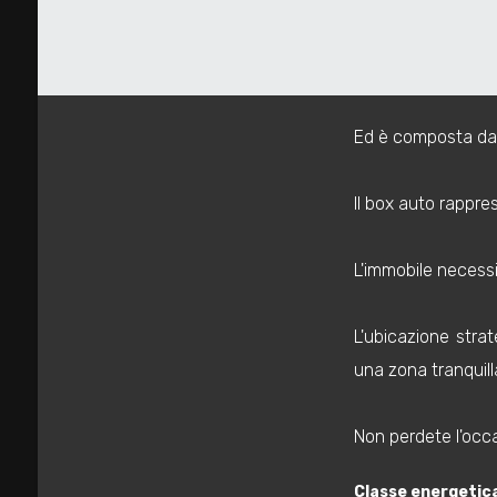
ascensore.
mq
Al suo interno, tro
Ed è composta da:
Il box auto rappre
Locali
minimi
L'immobile necessit
Qualsiasi
L'ubicazione strat
una zona tranquill
1
Non perdete l'occ
2
Classe energetic