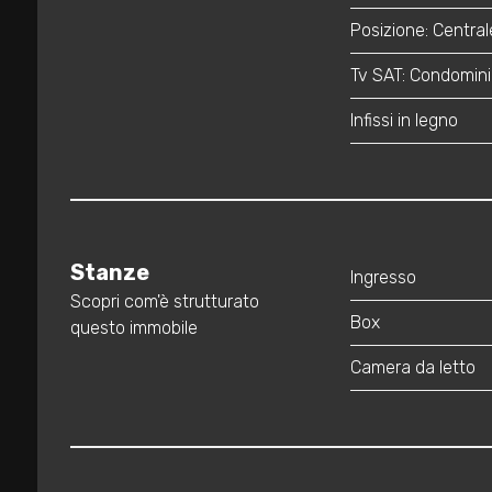
Posizione: Central
3
Tv SAT: Condomini
Infissi in legno
4
5
5+
Stanze
Ingresso
Scopri com'è strutturato
Box
questo immobile
Camere
minime
Camera da letto
Qualsiasi
1