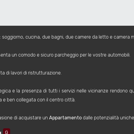
/
viamo quattro locali.
 soggiorno, cucina, due bagni, due camere da letto e camera m
senta un comodo e sicuro parcheggio per le vostre automobili.
a di lavori di ristrutturazione.
egica e la presenza di tutti i servizi nelle vicinanze rendono 
a e ben collegata con il centro città.
asione di acquistare un
Appartamento
dalle potenzialità unich
a
:
G