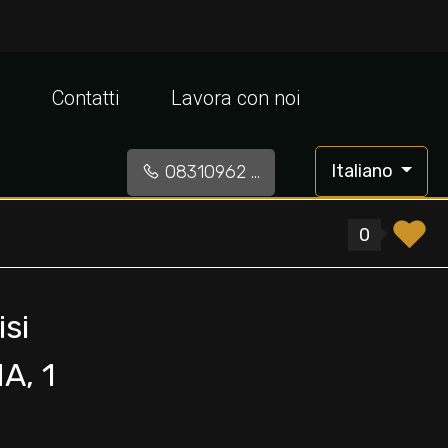
Contatti
Lavora con noi
Italiano
08310962 ...
0
si
A, 1