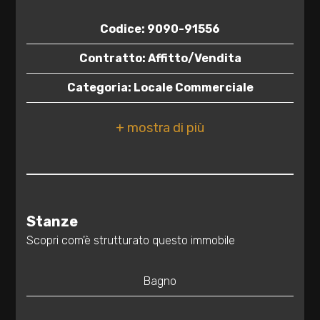
3
Codice: 9090-91556
Contratto: Affitto/Vendita
4
Categoria: Locale Commerciale
5
Indirizzo: Via Giuseppe Mazzini, 1
CAP: 72100
5+
Comune: Brindisi
Bagni
Zona: Zona Centro
minimi
Stanze
Totale mq: 48 mq
Scopri com'è strutturato questo immobile
Qualsiasi
Bagni: 1
Bagno
Locali: 2
1