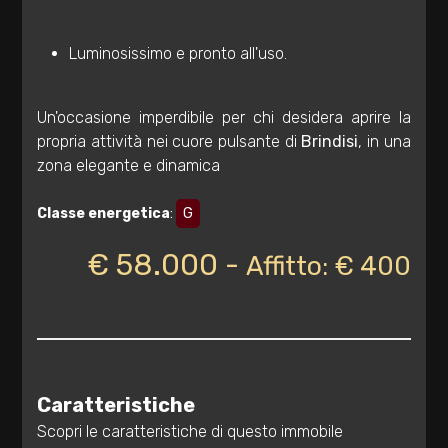
Totale
mq
Luminosissimo e pronto all'uso.
Un'occasione imperdibile per chi desidera aprire la
propria attività nei cuore pulsante di
Brindisi
, in una
zona elegante e dinamica
Classe energetica
:
G
Locali
minimi
€ 58.000 -
Affitto: € 400
Qualsiasi
1
Caratteristiche
2
Scopri le caratteristiche di questo immobile