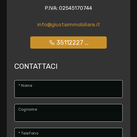
multiscelta
P.IVA: 02545170744
Giardino
info@giustaimmobiliare.it
Posto auto/Box
35112227 ...
Balcone/Terrazzo
CONTATTACI
Ascensore
* Nome
Arredato
Cognome
Nuova costruzione
Lusso
* Telefono