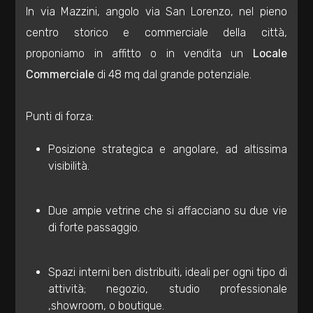
In via Mazzini, angolo via San Lorenzo, nel pieno
Residenziali
centro storico e commerciale della città,
proponiamo in affitto o in vendita un
Locale
Commerciali
Commerciale
di 48 mq dal grande potenziale.
Industriali
Punti di forza:
Terreni
Posizione strategica e angolare, ad altissima
visibilità.
Prezzo
Due ampie vetrine che si affacciano su due vie
di forte passaggio.
Spazi interni ben distribuiti, ideali per ogni tipo di
attività; negozio, studio professionale
,showroom, o boutique.