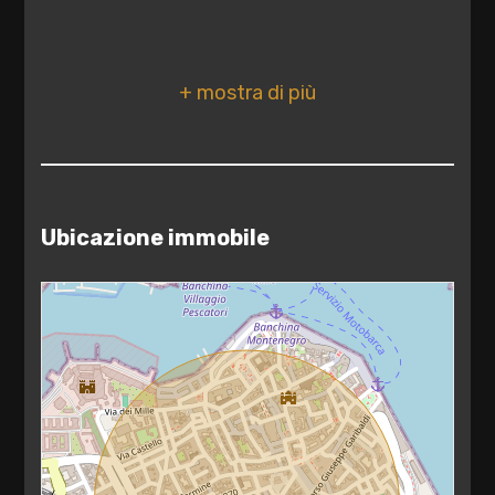
Stato conservazione: Ristrutturato
2
Numero Vetrine: 2
Posizione: Centrale
3
4
5
Ubicazione immobile
5+
Camere
minime
Qualsiasi