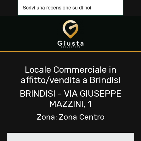
Codice
IT
EN
Contratto
HOME
Qualsiasi
Locale Commerciale in
CHI
affitto/vendita a Brindisi
SIAMO
Vendita
BRINDISI - VIA GIUSEPPE
IMMOBILI
MAZZINI, 1
Affitto
Zona: Zona Centro
VALUTA
Scegli
LA
dove