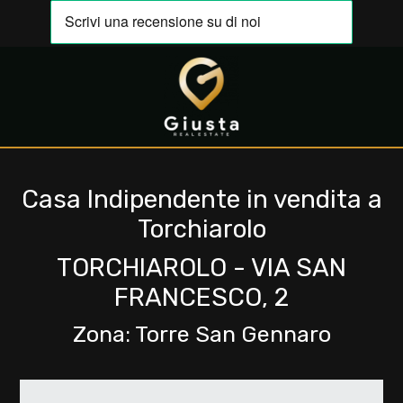
Codice
IT
EN
Contratto
HOME
Qualsiasi
Casa Indipendente in vendita a
CHI
Torchiarolo
SIAMO
Vendita
TORCHIAROLO - VIA SAN
IMMOBILI
FRANCESCO, 2
Affitto
Zona: Torre San Gennaro
VALUTA
Scegli
LA
dove