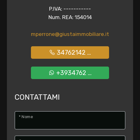
multiscelta
P.IVA: -----------
Num. REA: 154014
Giardino
mperrone@giustaimmobiliare.it
Posto auto/Box
34762142 ...
Balcone/Terrazzo
+3934762 ...
Ascensore
Arredato
CONTATTAMI
Nuova costruzione
* Nome
Lusso