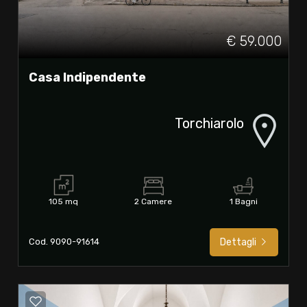
€ 59.000
Casa Indipendente
Torchiarolo
105 mq
2 Camere
1 Bagni
Cod. 9090-91614
Dettagli