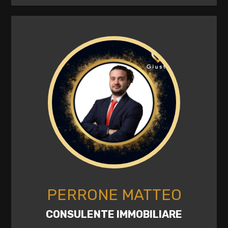
1
2
3
4
5
5+
PERRONE MATTEO
Altre
opzioni
CONSULENTE IMMOBILIARE
-