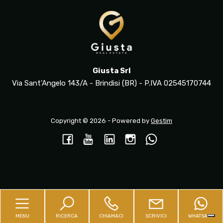
Giusta Srl
Via Sant'Angelo 143/A - Brindisi (BR) - P.IVA 02545170744
Copyright © 2026 - Powered by
Gestim
Torna su
MENU
RICERCA
CHIAMACI
SCRIVICI
WHATSAPP