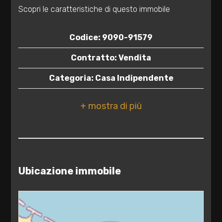
Scopri le caratteristiche di questo immobile
3
Codice: 9090-91579
4
Contratto: Vendita
5
Categoria: Casa Indipendente
Indirizzo: Via San Francesco, 2
5+
CAP: 72020
Bagni
Comune: Torchiarolo
minimi
Zona: Torre San Gennaro
Ubicazione immobile
Qualsiasi
Totale mq: 93 mq
Camere: 2
1
Bagni: 2