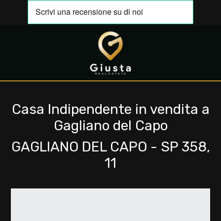
Codice
IT
EN
Contratto
HOME
Qualsiasi
Casa Indipendente in vendita a
CHI
Gagliano del Capo
SIAMO
Vendita
GAGLIANO DEL CAPO - SP 358,
IMMOBILI
11
Affitto
VALUTA
Scegli
LA
dove