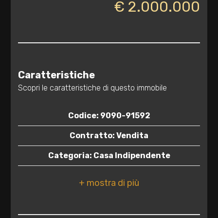
€ 2.000.000
2
3
4
Caratteristiche
Scopri le caratteristiche di questo immobile
5
Codice: 9090-91592
5+
Contratto: Vendita
Categoria: Casa Indipendente
Camere
minime
Indirizzo: SP 358, 11
CAP: 73034
Qualsiasi
Comune: Gagliano del Capo