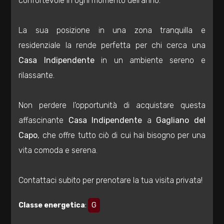
confortevole in ogni momento dell'anno.
3
La sua posizione in una zona tranquilla e
residenziale la rende perfetta per chi cerca una
4
Casa Indipendente
in un ambiente sereno e
rilassante.
5
5+
Non perdere l'opportunità di acquistare questa
affascinante
Casa Indipendente
a
Gagliano del
Capo
, che offre tutto ciò di cui hai bisogno per una
Bagni
vita comoda e serena.
minimi
Contattaci subito per prenotare la tua visita privata!
Qualsiasi
Classe energetica
:
G
1