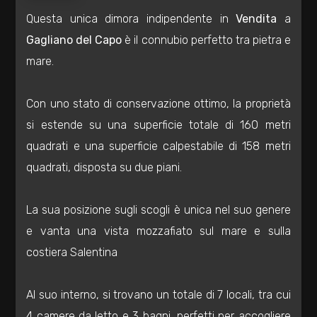
Residenziali
Questa unica dimora indipendente in
Vendita
a
Gagliano del Capo
è il connubio perfetto tra pietra e
Commerciali
mare.
Industriali
Con uno stato di conservazione ottimo, la proprietà
si estende su una superficie totale di 160 metri
Terreni
quadrati e una superficie calpestabile di 158 metri
quadrati, disposta su due piani.
Prezzo
La sua posizione sugli scogli è unica nel suo genere
e vanta una vista mozzafiato sul mare e sulla
costiera Salentina
Al suo interno, si trovano un totale di 7 locali, tra cui
4 camere da letto e 3 bagni, perfetti per accogliere