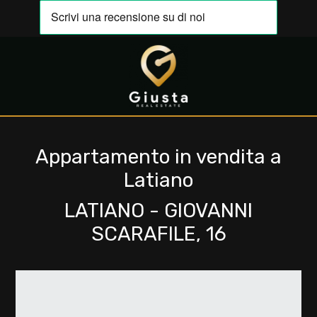
Codice
IT
EN
Contratto
HOME
Qualsiasi
Appartamento in vendita a
CHI
Latiano
SIAMO
Vendita
LATIANO - GIOVANNI
IMMOBILI
SCARAFILE, 16
Affitto
VALUTA
Scegli
LA
dove