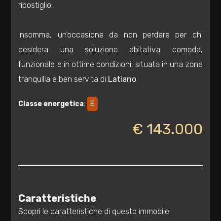
ripostiglio.
3
Insomma, un'occasione da non perdere per chi
4
desidera una soluzione abitativa comoda,
funzionale e in ottime condizioni, situata in una zona
5
tranquilla e ben servita di
Latiano
.
5+
Classe energetica
:
E
€ 143.000
Bagni
minimi
Qualsiasi
Caratteristiche
1
Scopri le caratteristiche di questo immobile