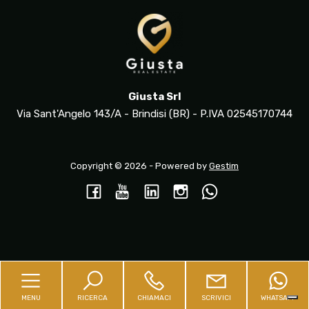
Giusta Srl
Via Sant'Angelo 143/A - Brindisi (BR) - P.IVA 02545170744
Copyright © 2026 - Powered by
Gestim
Torna su
MENU
RICERCA
CHIAMACI
SCRIVICI
WHATSAPP