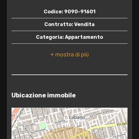
2
Codice: 9090-91601
Contratto: Vendita
3
Categoria: Appartamento
4
Indirizzo: GIOVANNI SCARAFILE, 16
CAP: 72022
5
Comune: Latiano
5+
Totale mq: 102 mq
Ubicazione immobile
Camere: 2
Camere
minime
Bagni: 1
Locali: 3
Qualsiasi
Stato conservazione: Ottimo