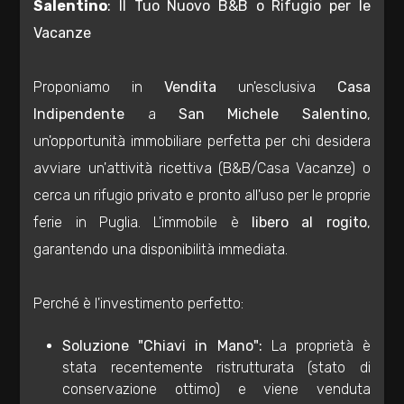
Salentino
: Il Tuo Nuovo B&B o Rifugio per le
Residenziali
Vacanze
Commerciali
Proponiamo in
Vendita
un'esclusiva
Casa
Indipendente
a
San Michele Salentino
,
Industriali
un'opportunità immobiliare perfetta per chi desidera
avviare un'attività ricettiva (B&B/Casa Vacanze) o
Terreni
cerca un rifugio privato e pronto all'uso per le proprie
ferie in Puglia. L'immobile è
libero al rogito
,
Prezzo
garantendo una disponibilità immediata.
Perché è l'investimento perfetto:
Soluzione "Chiavi in Mano":
La proprietà è
stata recentemente ristrutturata (stato di
conservazione ottimo) e viene venduta