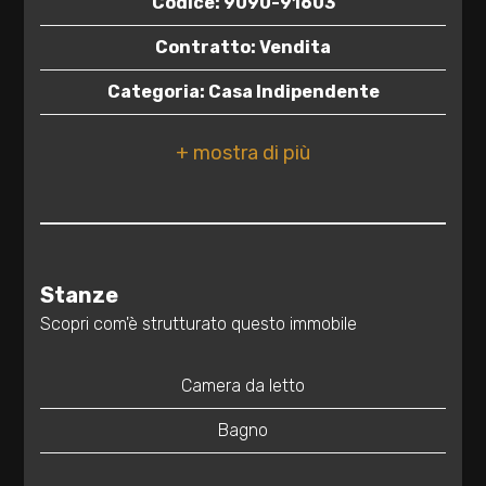
Codice: 9090-91603
2
Contratto: Vendita
Categoria: Casa Indipendente
3
Indirizzo: VIA TRIESTE, 9
4
CAP: 72018
5
Comune: San Michele Salentino
Totale mq: 71 mq
5+
Stanze
Camere: 1
Scopri com'è strutturato questo immobile
Bagni: 1
Camere
Camera da letto
minime
Locali: 3
Bagno
Stato conservazione: Ristrutturato
Qualsiasi