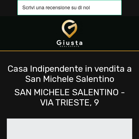
Codice
IT
EN
Contratto
HOME
Qualsiasi
Casa Indipendente in vendita a
CHI
San Michele Salentino
SIAMO
Vendita
SAN MICHELE SALENTINO -
IMMOBILI
VIA TRIESTE, 9
Affitto
VALUTA
Scegli
LA
dove