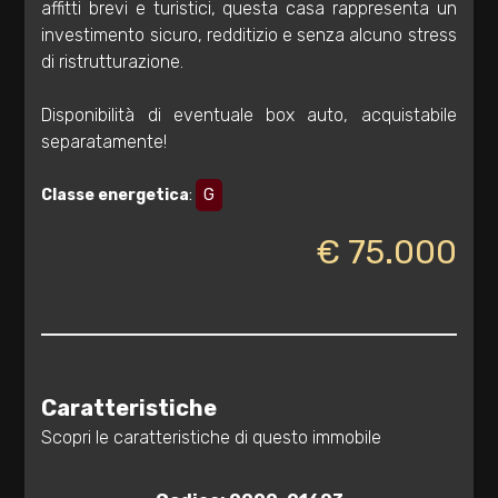
affitti brevi e turistici, questa casa rappresenta un
investimento sicuro, redditizio e senza alcuno stress
3
di ristrutturazione.
4
Disponibilità di eventuale box auto, acquistabile
separatamente!
5
Classe energetica
:
G
5+
€ 75.000
Bagni
minimi
Qualsiasi
Caratteristiche
Scopri le caratteristiche di questo immobile
1