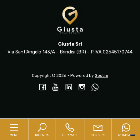
Giusta Srl
Via Sant'Angelo 143/A - Brindisi (BR) - P.IVA 02545170744
Copyright © 2026 - Powered by
Gestim
Torna su
MENU
RICERCA
CHIAMACI
SCRIVICI
WHATSAPP