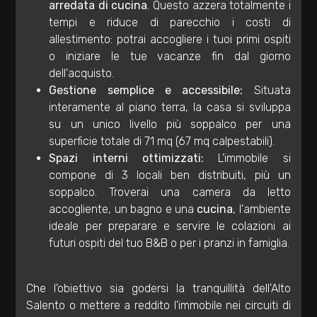
arredata di cucina
. Questo azzera totalmente i
Totale
tempi e riduce di parecchio i costi di
mq
allestimento: potrai accogliere i tuoi primi ospiti
o iniziare le tue vacanze fin dal giorno
dell'acquisto.
Gestione semplice e accessibile:
Situata
interamente al piano terra, la casa si sviluppa
su un unico livello più soppalco per una
superficie totale di 71 mq (67 mq calpestabili).
Spazi interni ottimizzati:
L'immobile si
Locali
compone di 3 locali ben distribuiti, più un
minimi
soppalco. Troverai una camera da letto
accogliente, un bagno e una
cucina
, l'ambiente
Qualsiasi
ideale per preparare e servire le colazioni ai
futuri ospiti del tuo B&B o per i pranzi in famiglia.
1
Che l'obiettivo sia godersi la tranquillità dell'Alto
2
Salento o mettere a reddito l'immobile nei circuiti di