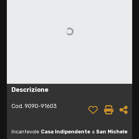
cercare
TUA
CASA
Provincia
SERVIZI
Comune
CONTATTI
LAVORA
/
CON
Descrizione
NOI
Tipologia
-
Cod. 9090-91603
Preferiti: Cod.
Stampa: 
Cond
multiscelta
Qualsiasi
Incantevole
Casa Indipendente
a
San Michele