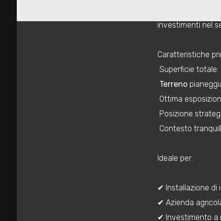
mq
La proprietà gode
investimenti nel se
Caratteristiche pri
 Superficie totale

Terreno
pianeggia
Locali
 Ottima esposizio
minimi
 Posizione strate
 Contesto tranqui
Qualsiasi
Ideale per:
1
✔ Installazione di
2
✔ Azienda agricola,
✔ Investimento a 