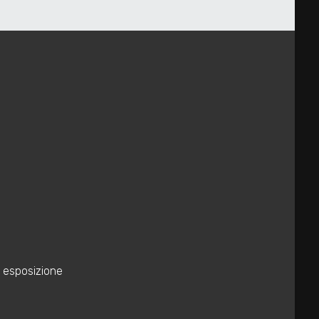
colarmente interessante sia per uso agricolo sia per
e esposizione