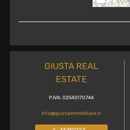
2
3
4
GIUSTA REAL
5
ESTATE
5+
P.IVA: 02545170744
Altre
opzioni
info@giustaimmobiliare.it
-
multiscelta