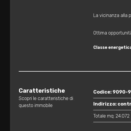
3
La vicinanza alla 
4
Ottima opportunità
5
Classe energetic
5+
Bagni
minimi
Caratteristiche
Codice: 9090-
Qualsiasi
Scopri le caratteristiche di
Indirizzo: cont
questo immobile
1
Totale mq: 24.072
2