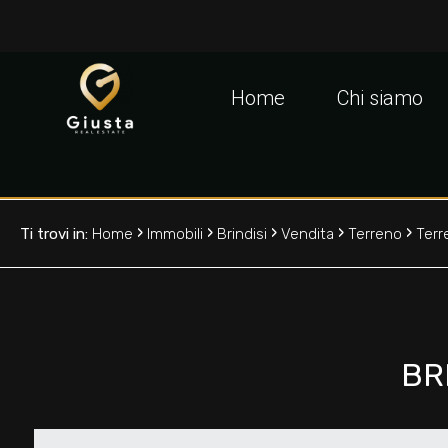
Codice
IT
EN
Home
Chi siamo
Contratto
HOME
Qualsiasi
CHI
›
›
›
›
›
Ti trovi in:
Home
Immobili
Brindisi
Vendita
Terreno
Terr
SIAMO
Vendita
IMMOBILI
Affitto
BR
VALUTA
Scegli
LA
dove