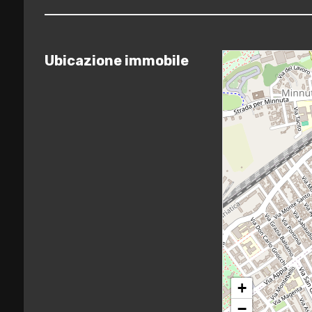
3
Ubicazione immobile
4
5
5+
Camere
minime
Qualsiasi
+
−
1