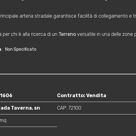
principale arteria stradale garantisce facilità di collegamento e 
 per chi è alla ricerca di un
Terreno
versatile in una delle zone pi
a
:
Non Specificato
91606
Contratto: Vendita
rada Taverna, sn
CAP: 72100
 mq