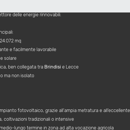
/
 di un accesso comodo e diretto, elemento che la rende parti
ttore delle energie rinnovabili.
ncipali:
: 24.072 mq
nte e facilmente lavorabile
ne solare
gica, ben collegata tra
Brindisi
e Lecce
llo ma non isolato
 impianto fotovoltaico, grazie all'ampia metratura e all'eccellent
 coltivazioni tradizionali o intensive
medio-lungo termine in zona ad alta vocazione agricola