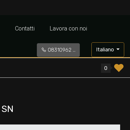
Contatti
Lavora con noi
Italiano
08310962 ...
0
 SN