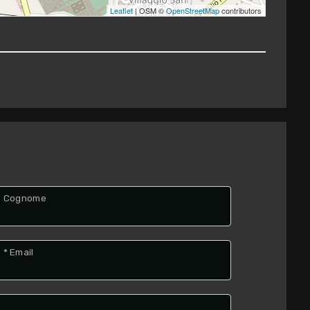
Leaflet
| OSM ©
OpenStreetMap
contributors
Cognome
* Email