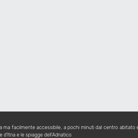
condata da terreno pertinenziale pianeggiante, ideale per realizz
li elementi dell'architettura rurale:
 a secco, cono in chiancarelle e nicchie interne che raccontano i
a a :
ione conservativa per casa vacanza
nel verde
turistico in zona molto richiesta
/
 di ampliamento (previa richiesta al comune)
a ma facilmente accessibile, a pochi minuti dal centro abitato e
 d'Itria e le spiagge dell'Adriatico.