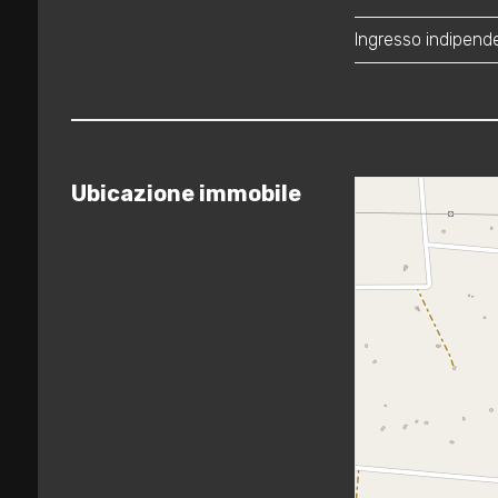
Ingresso indipend
3
4
Ubicazione immobile
5
5+
Camere
minime
Qualsiasi
1