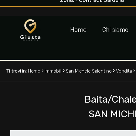
Zona: - Contrada Sardella
Codice
IT
EN
Home
Chi siamo
Contratto
HOME
Qualsiasi
CHI
›
›
›
Ti trovi in:
Home
Immobili
San Michele Salentino
Vendita
SIAMO
Vendita
IMMOBILI
Baita/Chale
Affitto
SAN MICH
VALUTA
Scegli
LA
dove