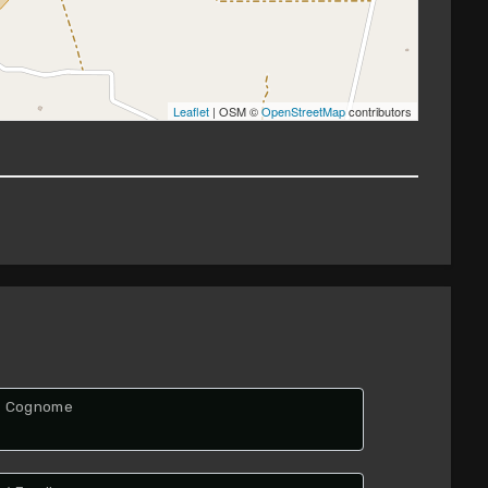
Leaflet
| OSM ©
OpenStreetMap
contributors
Cognome