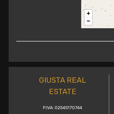
+
2
−
3
4
5
5+
GIUSTA REAL
ESTATE
Altre
opzioni
-
P.IVA: 02545170744
multiscelta