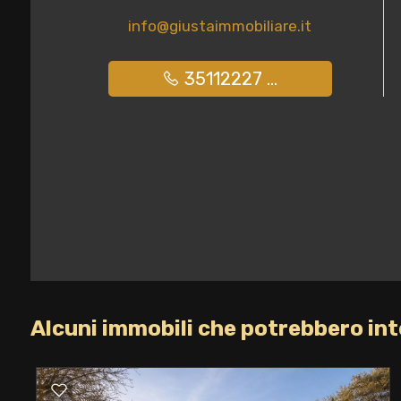
info@giustaimmobiliare.it
Giardino
35112227 ...
Posto auto/Box
Balcone/Terrazzo
Ascensore
Arredato
Nuova costruzione
Alcuni immobili che potrebbero int
Lusso