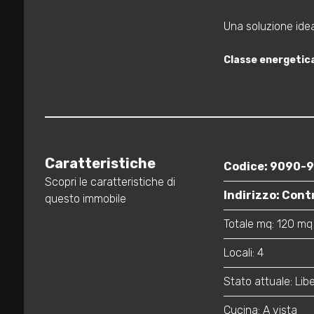
3
Una soluzione idea
4
Classe energetic
5
5+
Caratteristiche
Codice: 9090-
Bagni
Scopri le caratteristiche di
minimi
Indirizzo: Cont
questo immobile
Totale mq: 120 mq
Qualsiasi
Locali: 4
1
Stato attuale: Libe
Cucina: A vista
2