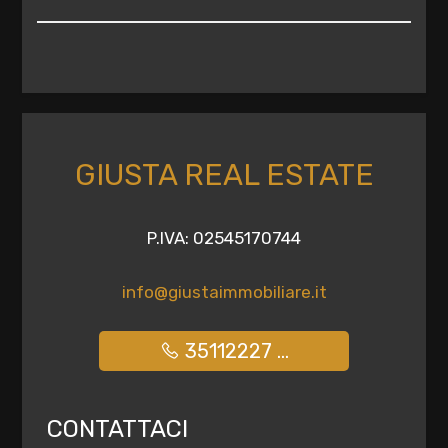
multiscelta
Ingresso indipendente
Giardino
Posto auto/Box
GIUSTA REAL ESTATE
Balcone/Terrazzo
P.IVA: 02545170744
Ascensore
info@giustaimmobiliare.it
Arredato
35112227 ...
Nuova costruzione
Lusso
CONTATTACI