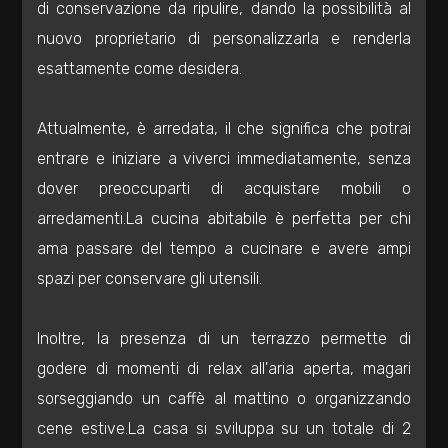
di conservazione da ripulire, dando la possibilità al
Totale
nuovo proprietario di personalizzarla e renderla
mq
esattamente come desidera.
Attualmente, è arredata, il che significa che potrai
entrare e iniziare a viverci immediatamente, senza
dover preoccuparti di acquistare mobili o
arredamenti.La cucina abitabile è perfetta per chi
Locali
ama passare del tempo a cucinare e avere ampi
minimi
spazi per conservare gli utensili.
Qualsiasi
Inoltre, la presenza di un terrazzo permette di
1
godere di momenti di relax all'aria aperta, magari
sorseggiando un caffè al mattino o organizzando
2
cene estive.La casa si sviluppa su un totale di 2