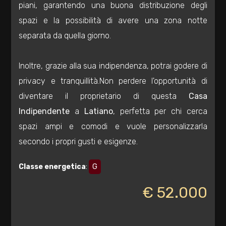
piani, garantendo una buona distribuzione degli
3
spazi e la possibilità di avere una zona notte
separata da quella giorno.
4
Inoltre, grazie alla sua indipendenza, potrai godere di
5
privacy e tranquillità.Non perdere l'opportunità di
diventare il proprietario di questa
Casa
5+
Indipendente
a
Latiano
, perfetta per chi cerca
spazi ampi e comodi e vuole personalizzarla
Bagni
secondo i propri gusti e esigenze.
minimi
Classe energetica
:
G
Qualsiasi
€ 52.000
1