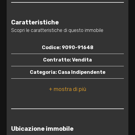
2
Caratteristiche
3
Scopri le caratteristiche di questo immobile
4
Codice: 9090-91648
Contratto: Vendita
5
Categoria: Casa Indipendente
5+
Indirizzo: Via Colonnello Montanaro, 15
CAP: 72022
Camere
minime
Comune: Latiano
Totale mq: 110 mq
Qualsiasi
Ubicazione immobile
Camere: 3