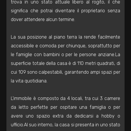
trova in uno stato attuale libero al rogito, il che
Residenziali
significa che potrai diventare il proprietario senza
dover attendere alcun termine.
Commerciali
La sua posizione al piano terra la rende facilmente
Industriali
accessibile e comoda per chiunque, soprattutto per
le famiglie con bambini o per le persone anziane.La
Terreni
superficie totale della casa è di 110 metri quadrati, di
cui 109 sono calpestabili, garantendo ampi spazi per
Prezzo
la vita quotidiana.
L'immobile è composto da 4 locali, tra cui 3 camere
da letto perfette per ospitare una famiglia o per
avere uno spazio extra da dedicarsi a hobby o
ufficio.Al suo interno, la casa si presenta in uno stato