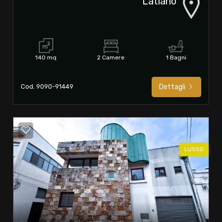
Latiano
140 mq
2 Camere
1 Bagni
Cod. 9090-91449
Dettagli
LUSSO