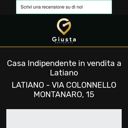
Codice
IT
EN
Contratto
HOME
Qualsiasi
Casa Indipendente in vendita a
CHI
Latiano
SIAMO
Vendita
LATIANO - VIA COLONNELLO
IMMOBILI
MONTANARO, 15
Affitto
VALUTA
Scegli
LA
dove