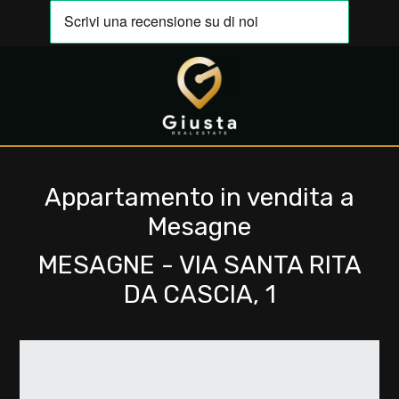
Codice
IT
EN
Contratto
HOME
Qualsiasi
Appartamento in vendita a
CHI
Mesagne
SIAMO
Vendita
MESAGNE - VIA SANTA RITA
IMMOBILI
DA CASCIA, 1
Affitto
VALUTA
Scegli
LA
dove