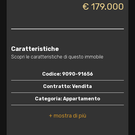
€ 179.000
3
4
5
Caratteristiche
Scopri le caratteristiche di questo immobile
5+
Codice: 9090-91656
Bagni
Contratto: Vendita
minimi
Categoria: Appartamento
Qualsiasi
Indirizzo: Via Santa Rita da Cascia, 1
CAP: 72023
1