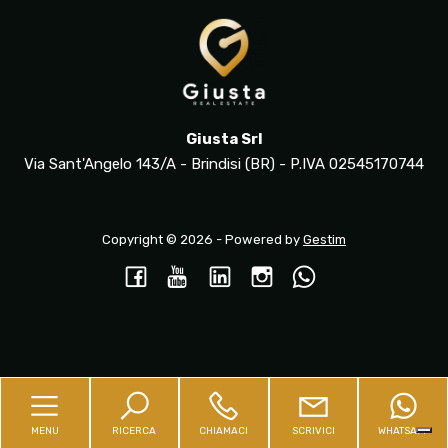
Giusta Srl
Via Sant'Angelo 143/A - Brindisi (BR) - P.IVA 02545170744
Copyright © 2026 - Powered by
Gestim
Torna su
MENU
RICERCA
CHIAMACI
SCRIVICI
WHATSAPP