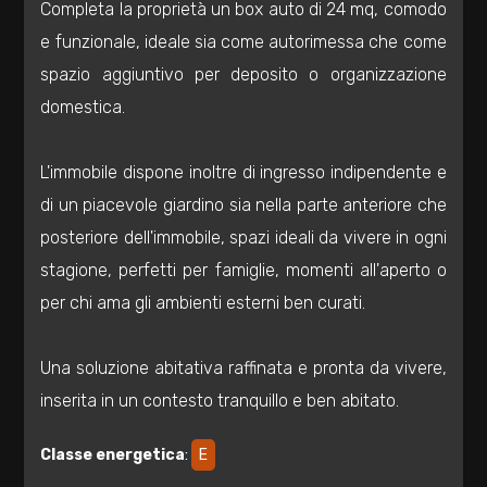
Completa la proprietà un box auto di 24 mq, comodo
Totale
e funzionale, ideale sia come autorimessa che come
mq
spazio aggiuntivo per deposito o organizzazione
domestica.
L'immobile dispone inoltre di ingresso indipendente e
di un piacevole giardino sia nella parte anteriore che
posteriore dell'immobile, spazi ideali da vivere in ogni
Locali
stagione, perfetti per famiglie, momenti all'aperto o
minimi
per chi ama gli ambienti esterni ben curati.
Qualsiasi
Una soluzione abitativa raffinata e pronta da vivere,
1
inserita in un contesto tranquillo e ben abitato.
Classe energetica
:
E
2